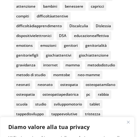
k
C
attenzione
bambini
benessere
capricci
h
compiti
difficoltàattentive
a
difficoltàdiapprendimento
Discalculia
Dislessia
n
dispositivielettronici
DSA
educazioneaffettiva
n
emotions
emozioni
genitori
genitorialità
el
genitoriefigli
giochiattentivi
giochiattenzione
gravidanza
internet
mamma
metododistudio
metodo di studio
momtobe
neo-mamme
neonati
neonato
osteopata
osteopatamilano
osteopatia
osteopatiapediatrica
pc
rabbia
scuola
studio
sviluppomotorio
tablet
tappedisviluppo
tappeevolutive
tristezza
tummytime
Diamo valore alla tua privacy