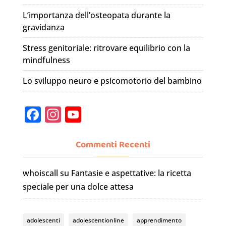
L’importanza dell’osteopata durante la
gravidanza
Stress genitoriale: ritrovare equilibrio con la
mindfulness
Lo sviluppo neuro e psicomotorio del bambino
F
In
Y
a
st
o
c
a
u
Commenti Recenti
e
gr
T
whoiscall
su
Fantasie e aspettative: la ricetta
b
a
u
speciale per una dolce attesa
o
m
b
o
e
adolescenti
adolescentionline
apprendimento