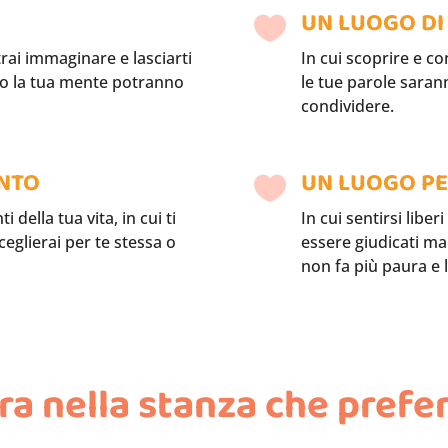
E
UN LUOGO D

rai immaginare e lasciarti
In cui scoprire e c
ano la tua mente potranno
le tue parole saran
condividere.
ENTO
UN LUOGO PER

della tua vita, in cui ti
In cui sentirsi liber
eglierai per te stessa o
essere giudicati ma 
non fa più paura e 
ra nella stanza che prefer