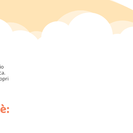
io
ca.
ropri
è: