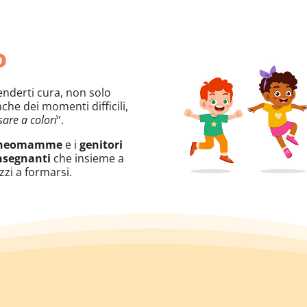
o
renderti cura, non solo
nche dei momenti difficili,
are a colori
“
.
neomamme
e i
genitori
nsegnanti
che insieme a
zi a formarsi.