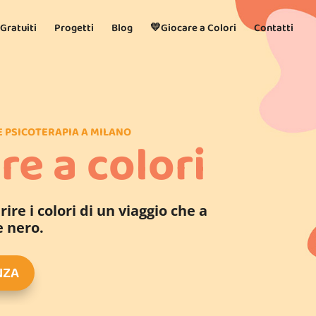
 Gratuiti
Progetti
Blog
💛Giocare a Colori
Contatti
E PSICOTERAPIA A MILANO
re a colori
ire i colori di un viaggio che a
e nero.
NZA