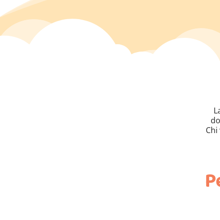
L
do
Chi 
P