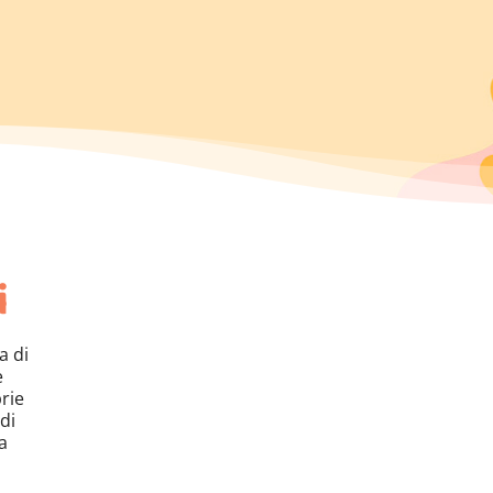
i
a di
e
rie
di
a