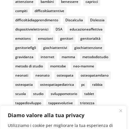
attenzione
bambini
benessere
capricci
h
compiti
difficoltàattentive
a
difficoltàdiapprendimento
Discalculia
Dislessia
n
dispositivielettronici
DSA
educazioneaffettiva
n
emotions
emozioni
genitori
genitorialità
el
genitoriefigli
giochiattentivi
giochiattenzione
gravidanza
internet
mamma
metododistudio
metodo di studio
momtobe
neo-mamme
neonati
neonato
osteopata
osteopatamilano
osteopatia
osteopatiapediatrica
pc
rabbia
scuola
studio
sviluppomotorio
tablet
tappedisviluppo
tappeevolutive
tristezza
tummytime
Diamo valore alla tua privacy
Utilizziamo i cookie per migliorare la tua esperienza di