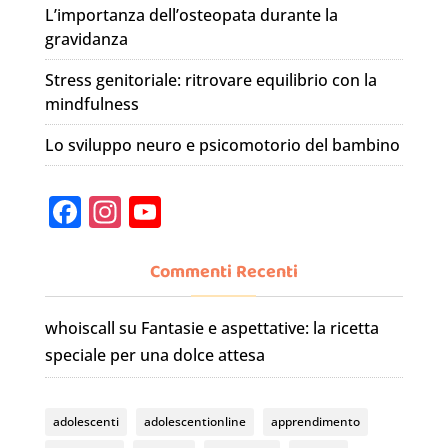
L’importanza dell’osteopata durante la
gravidanza
Stress genitoriale: ritrovare equilibrio con la
mindfulness
Lo sviluppo neuro e psicomotorio del bambino
F
In
Y
a
st
o
c
a
u
Commenti Recenti
e
gr
T
whoiscall
su
Fantasie e aspettative: la ricetta
b
a
u
speciale per una dolce attesa
o
m
b
o
e
adolescenti
adolescentionline
apprendimento
k
C