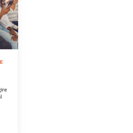
RE
ire
l