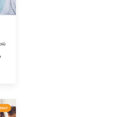
più
e
RNET