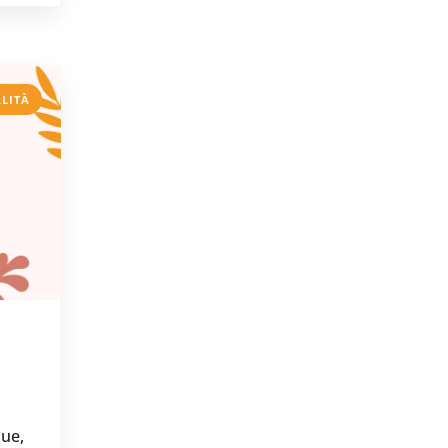
ALITÀ
que,