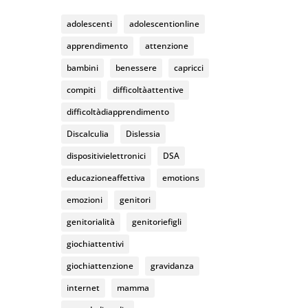
k
C
adolescenti
adolescentionline
h
apprendimento
attenzione
a
bambini
benessere
capricci
n
compiti
difficoltàattentive
n
difficoltàdiapprendimento
el
Discalculia
Dislessia
dispositivielettronici
DSA
educazioneaffettiva
emotions
emozioni
genitori
genitorialità
genitoriefigli
giochiattentivi
giochiattenzione
gravidanza
internet
mamma