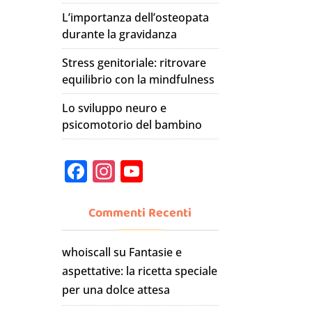
L’importanza dell’osteopata
durante la gravidanza
Stress genitoriale: ritrovare
equilibrio con la mindfulness
Lo sviluppo neuro e
psicomotorio del bambino
F
In
Y
a
st
o
c
a
u
Commenti Recenti
e
gr
T
whoiscall
su
Fantasie e
b
a
u
aspettative: la ricetta speciale
o
m
b
per una dolce attesa
o
e