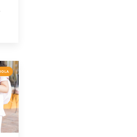
e
UOLA