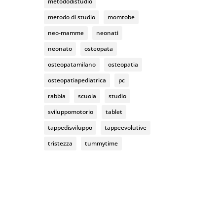
metododistudio
metodo di studio
momtobe
neo-mamme
neonati
neonato
osteopata
osteopatamilano
osteopatia
osteopatiapediatrica
pc
rabbia
scuola
studio
sviluppomotorio
tablet
tappedisviluppo
tappeevolutive
tristezza
tummytime