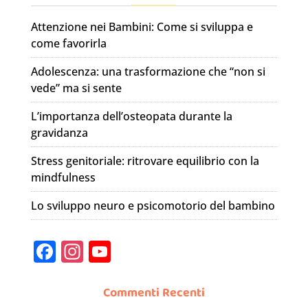
Attenzione nei Bambini: Come si sviluppa e
come favorirla
Adolescenza: una trasformazione che “non si
vede” ma si sente
L’importanza dell’osteopata durante la
gravidanza
Stress genitoriale: ritrovare equilibrio con la
mindfulness
Lo sviluppo neuro e psicomotorio del bambino
F
In
Y
a
st
o
c
a
u
Commenti Recenti