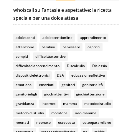
e
gr
T
whoiscall
su
Fantasie e aspettative: la ricetta
b
a
u
speciale per una dolce attesa
o
m
b
o
e
adolescenti
adolescentionline
apprendimento
k
C
attenzione
bambini
benessere
capricci
h
compiti
difficoltàattentive
a
difficoltàdiapprendimento
Discalculia
Dislessia
n
dispositivielettronici
DSA
educazioneaffettiva
n
emotions
emozioni
genitori
genitorialità
el
genitoriefigli
giochiattentivi
giochiattenzione
gravidanza
internet
mamma
metododistudio
metodo di studio
momtobe
neo-mamme
neonati
neonato
osteopata
osteopatamilano
osteopatia
osteopatiapediatrica
pc
rabbia