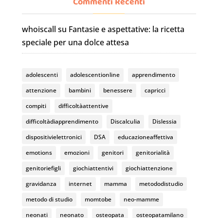
c
a
u
Commenti Recenti
e
gr
T
whoiscall
su
Fantasie e aspettative: la ricetta
b
a
u
speciale per una dolce attesa
o
m
b
o
e
adolescenti
adolescentionline
apprendimento
k
C
attenzione
bambini
benessere
capricci
h
compiti
difficoltàattentive
a
difficoltàdiapprendimento
Discalculia
Dislessia
n
dispositivielettronici
DSA
educazioneaffettiva
n
emotions
emozioni
genitori
genitorialità
el
genitoriefigli
giochiattentivi
giochiattenzione
gravidanza
internet
mamma
metododistudio
metodo di studio
momtobe
neo-mamme
neonati
neonato
osteopata
osteopatamilano