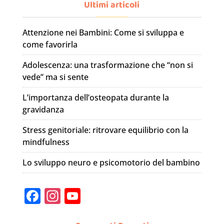
Ultimi articoli
Attenzione nei Bambini: Come si sviluppa e
come favorirla
Adolescenza: una trasformazione che “non si
vede” ma si sente
L’importanza dell’osteopata durante la
gravidanza
Stress genitoriale: ritrovare equilibrio con la
mindfulness
Lo sviluppo neuro e psicomotorio del bambino
F
In
Y
a
st
o