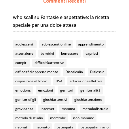
c
a
u
Commenti Recenti
e
gr
T
whoiscall
su
Fantasie e aspettative: la ricetta
b
a
u
speciale per una dolce attesa
o
m
b
o
e
adolescenti
adolescentionline
apprendimento
k
C
attenzione
bambini
benessere
capricci
h
compiti
difficoltàattentive
a
difficoltàdiapprendimento
Discalculia
Dislessia
n
dispositivielettronici
DSA
educazioneaffettiva
n
emotions
emozioni
genitori
genitorialità
el
genitoriefigli
giochiattentivi
giochiattenzione
gravidanza
internet
mamma
metododistudio
metodo di studio
momtobe
neo-mamme
neonati
neonato
osteopata
osteopatamilano