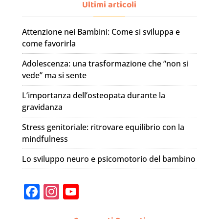
Ultimi articoli
Attenzione nei Bambini: Come si sviluppa e
come favorirla
Adolescenza: una trasformazione che “non si
vede” ma si sente
L’importanza dell’osteopata durante la
gravidanza
Stress genitoriale: ritrovare equilibrio con la
mindfulness
Lo sviluppo neuro e psicomotorio del bambino
F
In
Y
a
st
o