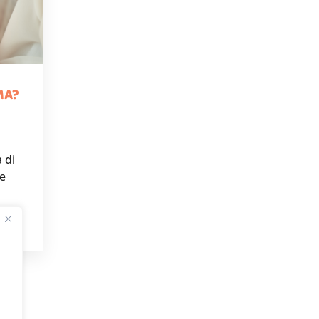
MA?
 di
le