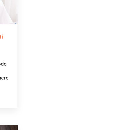
di
odo
nere