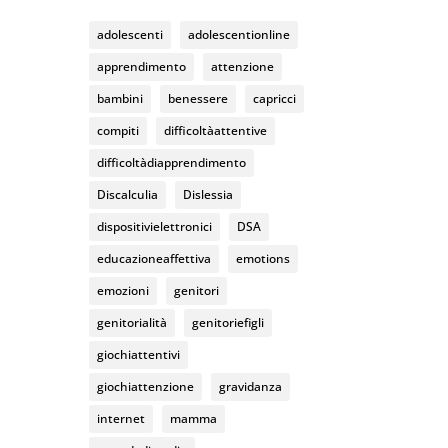
k
C
adolescenti
adolescentionline
h
apprendimento
attenzione
a
bambini
benessere
capricci
n
compiti
difficoltàattentive
n
difficoltàdiapprendimento
el
Discalculia
Dislessia
dispositivielettronici
DSA
educazioneaffettiva
emotions
emozioni
genitori
genitorialità
genitoriefigli
giochiattentivi
giochiattenzione
gravidanza
internet
mamma