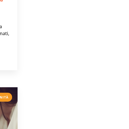
na
nati,
NITÀ