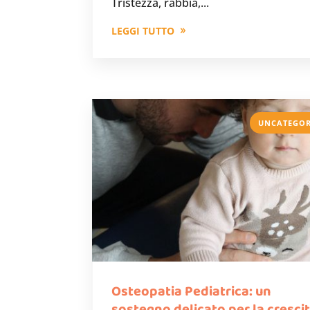
Tristezza, rabbia,...
LEGGI TUTTO
UNCATEGOR
Osteopatia Pediatrica: un
sostegno delicato per la cresci