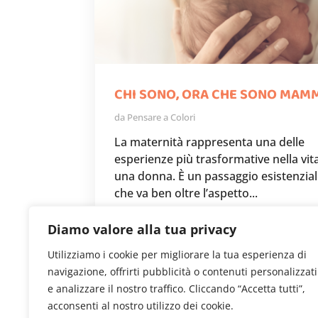
CHI SONO, ORA CHE SONO MAM
da
Pensare a Colori
La maternità rappresenta una delle
esperienze più trasformative nella vita
una donna. È un passaggio esistenzia
che va ben oltre l’aspetto...
LEGGI TUTTO
Diamo valore alla tua privacy
Utilizziamo i cookie per migliorare la tua esperienza di
navigazione, offrirti pubblicità o contenuti personalizzati
e analizzare il nostro traffico. Cliccando “Accetta tutti”,
Pagina2di5
«
1
2
3
4
5
»
acconsenti al nostro utilizzo dei cookie.