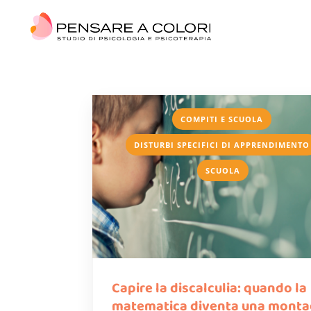
,
COMPITI E SCUOLA
DISTURBI SPECIFICI DI APPRENDIMENTO
SCUOLA
Capire la discalculia: quando la
matematica diventa una mont