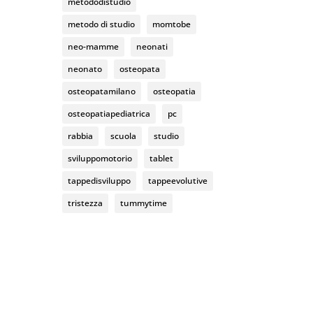
metododistudio
metodo di studio
momtobe
neo-mamme
neonati
neonato
osteopata
osteopatamilano
osteopatia
osteopatiapediatrica
pc
rabbia
scuola
studio
sviluppomotorio
tablet
tappedisviluppo
tappeevolutive
tristezza
tummytime