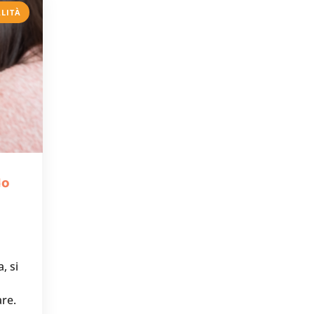
ALITÀ
lo
, si
are.