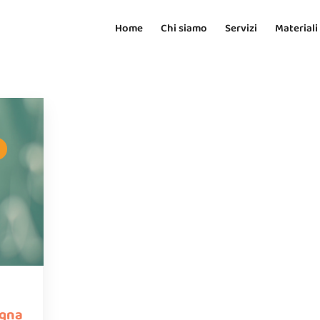
Home
Chi siamo
Servizi
Materiali
,
agna