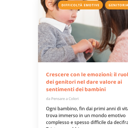
,
DIFFICOLTÀ EMOTIVE
GENITORI
Crescere con le emozioni: il ruo
dei genitori nel dare valore ai
sentimenti dei bambini
da
Pensare a Colori
Ogni bambino, fin dai primi anni di vita
trova immerso in un mondo emotivo
complesso e spesso difficile da decifr