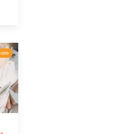
IZED
ta