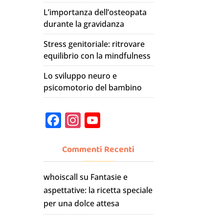
L’importanza dell’osteopata
durante la gravidanza
Stress genitoriale: ritrovare
equilibrio con la mindfulness
Lo sviluppo neuro e
psicomotorio del bambino
F
In
Y
a
st
o
c
a
u
Commenti Recenti
e
gr
T
whoiscall
su
Fantasie e
b
a
u
aspettative: la ricetta speciale
o
m
b
per una dolce attesa
o
e