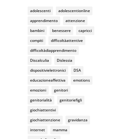
k
C
adolescenti
adolescentionline
h
apprendimento
attenzione
a
bambini
benessere
capricci
n
compiti
difficoltàattentive
n
difficoltàdiapprendimento
el
Discalculia
Dislessia
dispositivielettronici
DSA
educazioneaffettiva
emotions
emozioni
genitori
genitorialità
genitoriefigli
giochiattentivi
giochiattenzione
gravidanza
internet
mamma