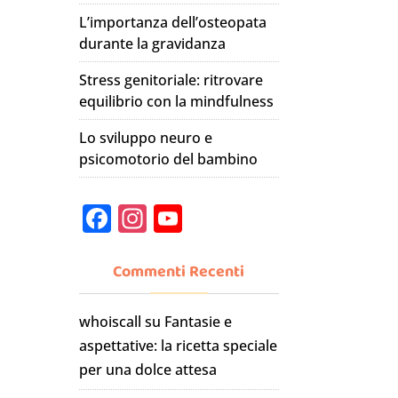
L’importanza dell’osteopata
durante la gravidanza
Stress genitoriale: ritrovare
equilibrio con la mindfulness
Lo sviluppo neuro e
psicomotorio del bambino
F
In
Y
a
st
o
c
a
u
Commenti Recenti
e
gr
T
whoiscall
su
Fantasie e
b
a
u
aspettative: la ricetta speciale
o
m
b
per una dolce attesa
o
e