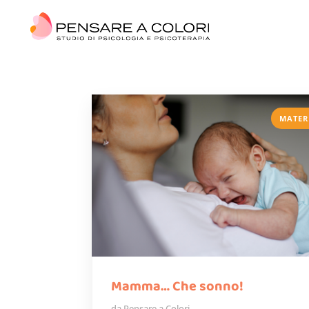
MATER
Mamma… Che sonno!
da
Pensare a Colori