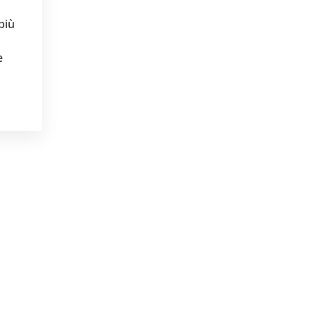
più
e