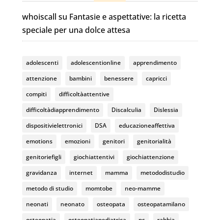
e
gr
T
whoiscall
su
Fantasie e aspettative: la ricetta
b
a
u
speciale per una dolce attesa
o
m
b
o
e
adolescenti
adolescentionline
apprendimento
k
C
attenzione
bambini
benessere
capricci
h
compiti
difficoltàattentive
a
difficoltàdiapprendimento
Discalculia
Dislessia
n
dispositivielettronici
DSA
educazioneaffettiva
n
emotions
emozioni
genitori
genitorialità
el
genitoriefigli
giochiattentivi
giochiattenzione
gravidanza
internet
mamma
metododistudio
metodo di studio
momtobe
neo-mamme
neonati
neonato
osteopata
osteopatamilano
osteopatia
osteopatiapediatrica
pc
rabbia