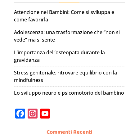
Attenzione nei Bambini: Come si sviluppa e
come favorirla
Adolescenza: una trasformazione che “non si
vede” ma si sente
L’importanza dell’osteopata durante la
gravidanza
Stress genitoriale: ritrovare equilibrio con la
mindfulness
Lo sviluppo neuro e psicomotorio del bambino
F
In
Y
a
st
o
c
a
u
Commenti Recenti