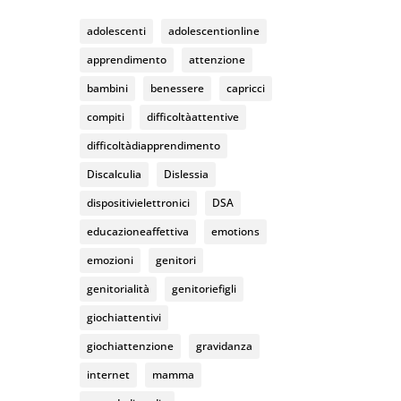
k
C
adolescenti
adolescentionline
h
apprendimento
attenzione
a
bambini
benessere
capricci
n
compiti
difficoltàattentive
n
difficoltàdiapprendimento
el
Discalculia
Dislessia
dispositivielettronici
DSA
educazioneaffettiva
emotions
emozioni
genitori
genitorialità
genitoriefigli
giochiattentivi
giochiattenzione
gravidanza
internet
mamma