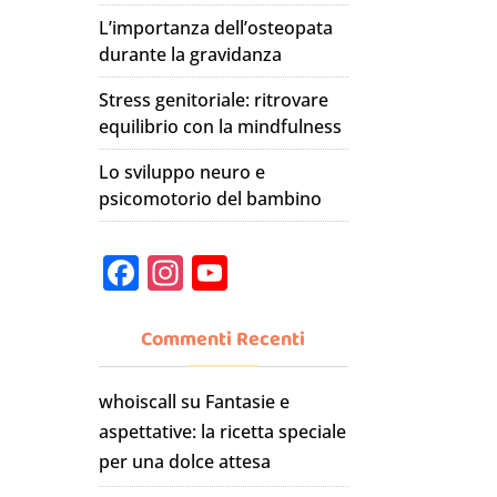
L’importanza dell’osteopata
durante la gravidanza
Stress genitoriale: ritrovare
equilibrio con la mindfulness
Lo sviluppo neuro e
psicomotorio del bambino
F
In
Y
a
st
o
c
a
u
Commenti Recenti
e
gr
T
whoiscall
su
Fantasie e
b
a
u
aspettative: la ricetta speciale
o
m
b
per una dolce attesa
o
e