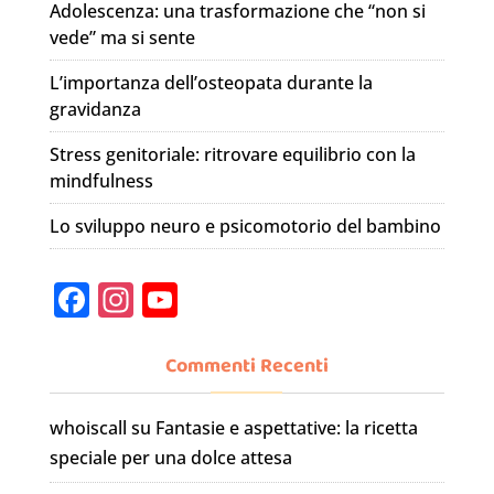
Adolescenza: una trasformazione che “non si
vede” ma si sente
L’importanza dell’osteopata durante la
gravidanza
Stress genitoriale: ritrovare equilibrio con la
mindfulness
Lo sviluppo neuro e psicomotorio del bambino
F
In
Y
a
st
o
c
a
u
Commenti Recenti
e
gr
T
whoiscall
su
Fantasie e aspettative: la ricetta
b
a
u
speciale per una dolce attesa
o
m
b