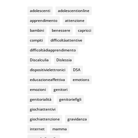
k
C
adolescenti
adolescentionline
h
apprendimento
attenzione
a
bambini
benessere
capricci
n
compiti
difficoltàattentive
n
difficoltàdiapprendimento
el
Discalculia
Dislessia
dispositivielettronici
DSA
educazioneaffettiva
emotions
emozioni
genitori
genitorialità
genitoriefigli
giochiattentivi
giochiattenzione
gravidanza
internet
mamma