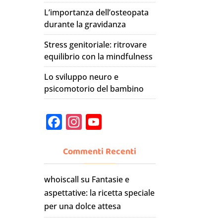
L’importanza dell’osteopata
durante la gravidanza
Stress genitoriale: ritrovare
equilibrio con la mindfulness
Lo sviluppo neuro e
psicomotorio del bambino
F
In
Y
a
st
o
c
a
u
Commenti Recenti
e
gr
T
whoiscall
su
Fantasie e
b
a
u
aspettative: la ricetta speciale
o
m
b
per una dolce attesa
o
e