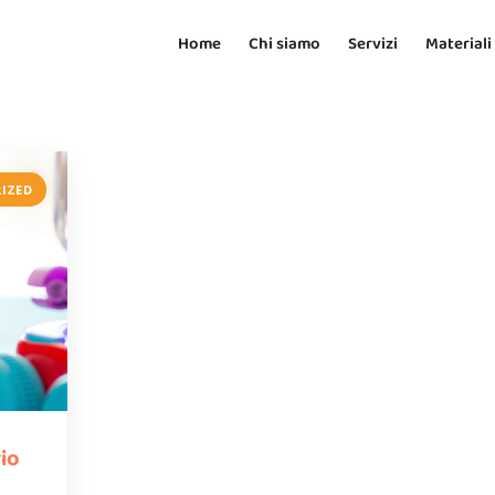
Home
Chi siamo
Servizi
Materiali
IZED
io