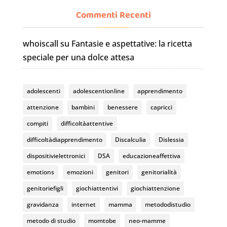
a
st
o
c
a
u
Commenti Recenti
e
gr
T
whoiscall
su
Fantasie e aspettative: la ricetta
b
a
u
speciale per una dolce attesa
o
m
b
o
e
adolescenti
adolescentionline
apprendimento
k
C
attenzione
bambini
benessere
capricci
h
compiti
difficoltàattentive
a
difficoltàdiapprendimento
Discalculia
Dislessia
n
dispositivielettronici
DSA
educazioneaffettiva
n
emotions
emozioni
genitori
genitorialità
el
genitoriefigli
giochiattentivi
giochiattenzione
gravidanza
internet
mamma
metododistudio
metodo di studio
momtobe
neo-mamme